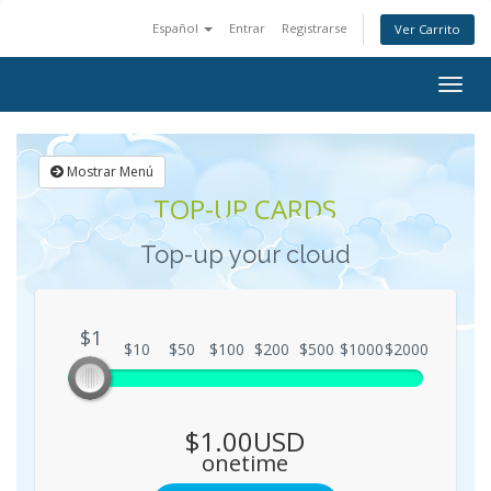
Español
Entrar
Registrarse
Ver Carrito
Togg
navig
Mostrar Menú
TOP-UP CARDS
Top-up your cloud
$1
$1
$10
$50
$100
$200
$500
$1000
$2000
$1.00USD
onetime