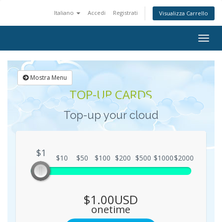
Italiano
Accedi
Registrati
Visualizza Carrello
Togg
navig
Mostra Menu
TOP-UP CARDS
Top-up your cloud
$1
$1
$10
$50
$100
$200
$500
$1000
$2000
$1.00USD
onetime