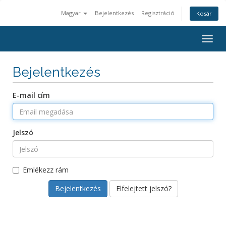
Magyar
Bejelentkezés
Regisztráció
Kosár
Togg
navig
Bejelentkezés
E-mail cím
Jelszó
Emlékezz rám
Elfelejtett jelszó?