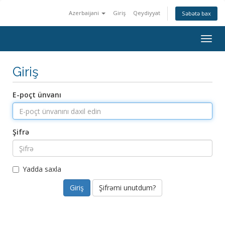
Azerbaijani
Giriş
Qeydiyyat
Səbətə bax
Togg
navig
Giriş
E-poçt ünvanı
Şifrə
Yadda saxla
Şifrəmi unutdum?