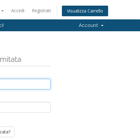
o
Accedi
Registrati
Visualizza Carrello
i!
Account
imitata
cata?