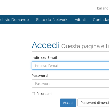
Italian
rchivio Domande
Stato del Network
Affiliati
Contattac
Accedi
Questa pagina è l
Indirizzo Email
Password
Ricordami
Password dimenti