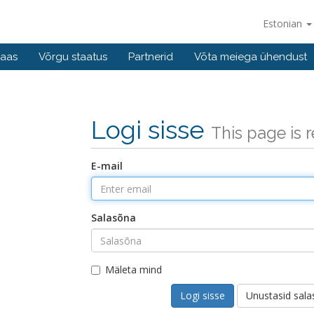
Estonian
baas
Võrgu staatus
Partnerid
Võta meiega ühendust
Logi sisse
This page is r
E-mail
Salasõna
Mäleta mind
Unustasid sal