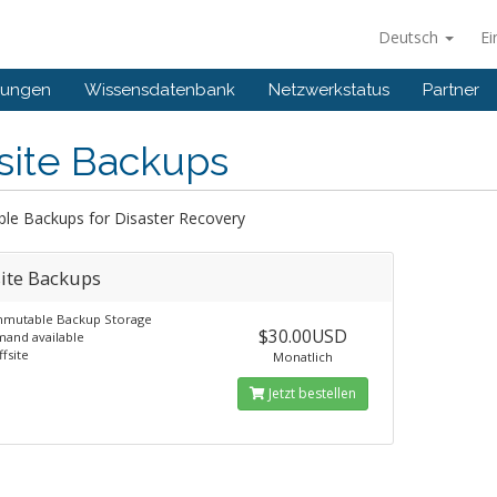
Deutsch
Ei
gungen
Wissensdatenbank
Netzwerkstatus
Partner
site Backups
le Backups for Disaster Recovery
site Backups
mmutable Backup Storage
$30.00USD
and available
ffsite
Monatlich
Jetzt bestellen