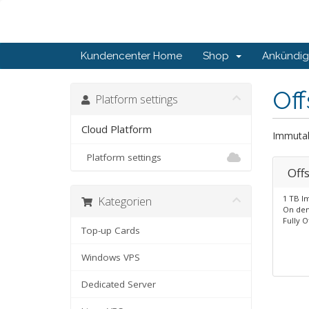
Kundencenter Home
Shop
Ankündi
Off
Platform settings
Cloud Platform
Immutab
Platform settings
Off
Kategorien
1 TB I
On dem
Fully O
Top-up Cards
Windows VPS
Dedicated Server