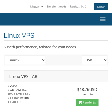
Magyar
Bejelentkezés
Regisztráció
Kosár
Togg
navig
Linux VPS
Superb performance, tailored for your needs
Linux VPS - AR
2 vCPU
$18.76USD
2 GB RAM ECC
40 GB NVMe SSD
havonta
2 TB Bandwidth
1 public IP
Rendelés