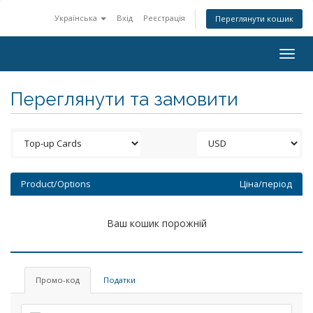
Українська
Вхід
Реєстрація
Переглянути кошик
Togg
navig
Переглянути та замовити
Product/Options
Ціна/період
Ваш кошик порожній
Промо-код
Податки