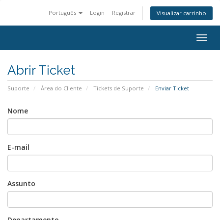
Português
Login
Registrar
Visualizar carrinho
Togg
navig
Abrir Ticket
Suporte
Área do Cliente
Tickets de Suporte
Enviar Ticket
Nome
E-mail
Assunto
Departamento