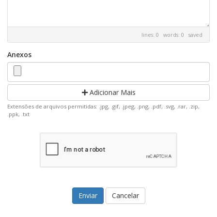
lines: 0 words: 0
saved
Anexos
Adicionar Mais
Extensões de arquivos permitidas: .jpg, .gif, .jpeg, .png, .pdf, .svg, .rar, .zip,
.ppk, .txt
Cancelar