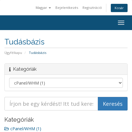
Magyar
Bejelentkezés
Regisztráció
Kosár
Togg
navig
Tudásbázis
Ügyfélkapu
Tudásbázis
Kategóriák
Kategóriák
cPanel/WHM (1)