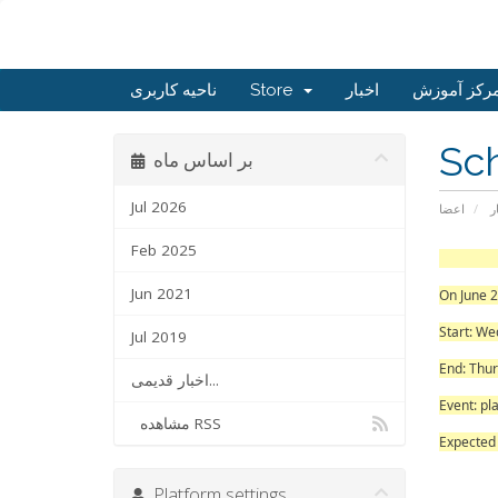
ناحیه کاربری
Store
اخبار
رکز آموزش
Sc
بر اساس ماه
Jul 2026
ر
اعضا
Feb 2025
Sc
Jun 2021
On June 2
Start: We
Jul 2019
End: Thur
اخبار قدیمی...
Event: pl
مشاهده RSS
Expected 
Platform settings