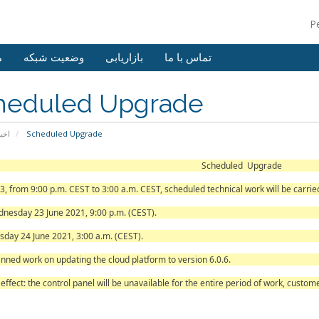
P
تماس با ما
بازاریابی
وضعیت شبکه
م
heduled Upgrade
اخبا
Scheduled Upgrade
heduled Upgrade
3, from 9:00 p.m. CEST to 3:00 a.m. CEST, scheduled technical work will be carried
dnesday 23 June 2021, 9:00 p.m. (CEST).
sday 24 June 2021, 3:00 a.m. (CEST).
anned work on updating the cloud platform to version 6.0.6.
effect: the control panel will be unavailable for the entire period of work, cust