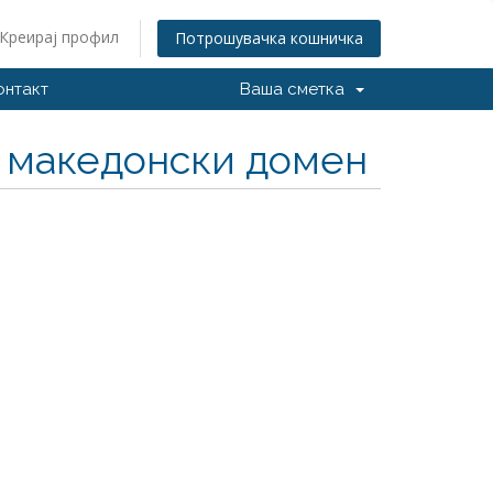
Креирај профил
Потрошувачка кошничка
онтакт
Ваша сметка
н македонски домен