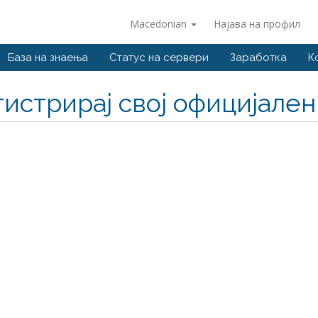
Macedonian
Најава на профил
База на знаења
Статус на сервери
Заработка
К
гистрирај свој официјале