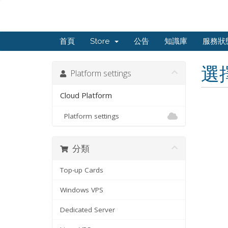
首頁
Store
公告
知識庫
服務狀
選
Platform settings
Cloud Platform
Platform settings
分類
Top-up Cards
Windows VPS
Dedicated Server