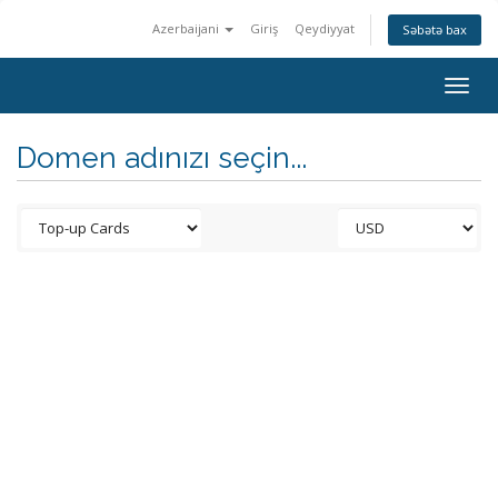
Azerbaijani
Giriş
Qeydiyyat
Səbətə bax
Togg
navig
Domen adınızı seçin...